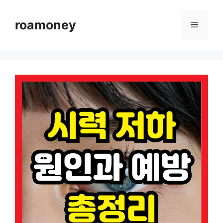
컨
텐
roamoney
메
츠
로
뉴
건
너
뛰
기