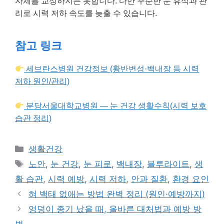
자체를 교정하지는 못합니다. 다만 꾸준한 눈 휴식과 관
리로 시력 저하 속도를 늦출 수 있습니다.
참고 링크
세브란스병원 건강정보 (황반변성·백내장 등 시력
저하 원인/관리)
분당서울대학교병원 — 눈 건강 생활수칙(시력 보호
습관 정리)
카
생활건강
테
태
노안
,
눈 건강
,
눈 피로
,
백내장
,
블루라이트
,
생
고
그
활 습관
,
시력 예방
,
시력 저하
,
안과 질환
,
환경 요인
리
혀 백태 없애는 방법 완벽 정리 (원인·예방까지)
엉덩이 종기 났을 때, 올바른 대처법과 예방 방