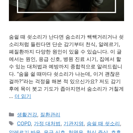
숨쉴 때 쇳소리가 난다면 숨소리가 쌕쌕거리거나 쇳
소리처럼 들린다면 단순 감기부터 천식, 알레르기,
폐질환까지 다양한 원인이 있을 수 있습니다. 이 글
에서는 원인, 응급 신호, 병원 진료 시기, 집에서 할
수 있는 대처법과 예방까지 종합적으로 알려드립니
다. “숨을 쉴 때마다 쇳소리가 나는데, 이거 괜찮은
걸까?”라는 걱정을 해본 적 있으신가요? 저도 감기
후에 목이 붓고 기도가 좁아지면서 숨소리가 거칠게
…
더 읽기
카
생활건강
,
질환관리
테
태
COPD
,
가정 대처법
,
기관지염
,
숨쉴 때 쇳소리
,
고
그
알레르기 반응
,
응급 신호
,
천명음
,
천식 증상
,
호흡