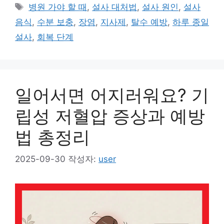
테
태
병원 가야 할 때
,
설사 대처법
,
설사 원인
,
설사
고
그
음식
,
수분 보충
,
장염
,
지사제
,
탈수 예방
,
하루 종일
리
설사
,
회복 단계
일어서면 어지러워요? 기
립성 저혈압 증상과 예방
법 총정리
2025-09-30
작성자:
user