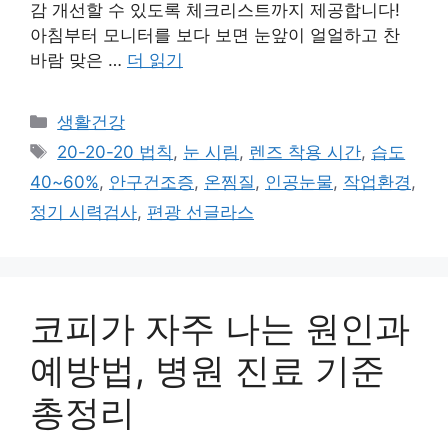
감 개선할 수 있도록 체크리스트까지 제공합니다!
아침부터 모니터를 보다 보면 눈앞이 얼얼하고 찬
바람 맞은 …
더 읽기
카
생활건강
테
태
20-20-20 법칙
,
눈 시림
,
렌즈 착용 시간
,
습도
고
그
40~60%
,
안구건조증
,
온찜질
,
인공눈물
,
작업환경
,
리
정기 시력검사
,
편광 선글라스
코피가 자주 나는 원인과
예방법, 병원 진료 기준
총정리