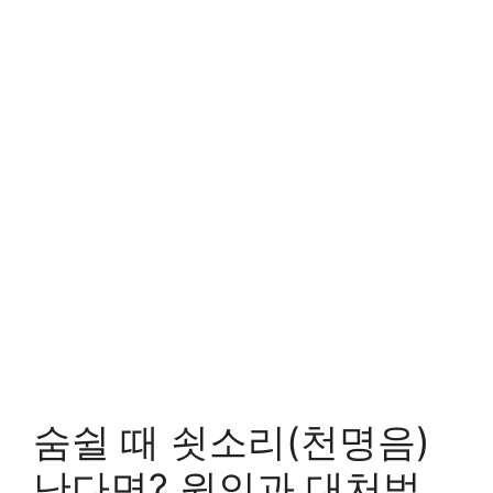
숨쉴 때 쇳소리(천명음)
난다면? 원인과 대처법