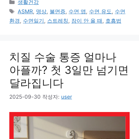
카
생활건강
테
태
ASMR
,
명상
,
불면증
,
수면 앱
,
수면 유도
,
수면
고
그
환경
,
수면일기
,
스트레칭
,
잠이 안 올 때
,
호흡법
리
치질 수술 통증 얼마나
아플까? 첫 3일만 넘기면
달라집니다
2025-09-30
작성자:
user