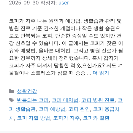
2025-09-30
작성자:
user
코피가 자주 나는 원인과 예방법, 생활습관 관리 및
병원 진료 기준 건조한 계절이나 작은 생활 습관으
로도 반복되는 코피, 단순한 증상일 수도 있지만 건
강 신호일 수 있습니다. 이 글에서는 코피가 잦은 이
유와 예방법, 올바른 대처법, 그리고 병원 진료가 필
요한 경우까지 상세히 정리했습니다. 혹시 갑자기
코피가 자주 터져서 당황한 적 있으신가요? 저도 겨
울철이나 스트레스가 심할 때 종종 …
더 읽기
카
생활건강
테
태
반복되는 코피
,
코피 대처법
,
코피 병원 진료
,
코
고
그
피 생활습관
,
코피 예방법
,
코피 원인
,
코피 응급처
리
치
,
코피 지혈 방법
,
코피가 자주
,
코피와 질환