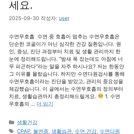
세요.
2025-09-30
작성자:
user
수면무호흡 수면 중 호흡이 멈추는 수면무호흡은
단순한 코골이가 아닌 심각한 건강 질환입니다. 원
인, 증상, 진단 과정부터 치료 및 생활 관리까지 한
눈에 정리해드립니다. “밤새 푹 잤는데도 아침에 너
무 피곤하다”라는 말을 자주 하시나요? 저는 한동안
그 이유를 몰랐습니다. 하지만 수면다원검사를 통해
수면무호흡이라는 진단을 받았고, 관리의 중요성을
체감했습니다. 이 글에서는 수면무호흡의 정의부터
치료, 생활습관까지 총정리해드릴게요.
1. 수면
무호흡의 …
더 읽기
카
생활건강
테
태
CPAP
,
불면증
,
생활습관
,
수면 건강
,
수면다원