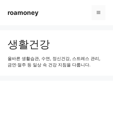
컨
텐
roamoney
메
츠
로
뉴
건
너
생활건강
뛰
기
올바른 생활습관, 수면, 정신건강, 스트레스 관리,
금연·절주 등 일상 속 건강 지침을 다룹니다.