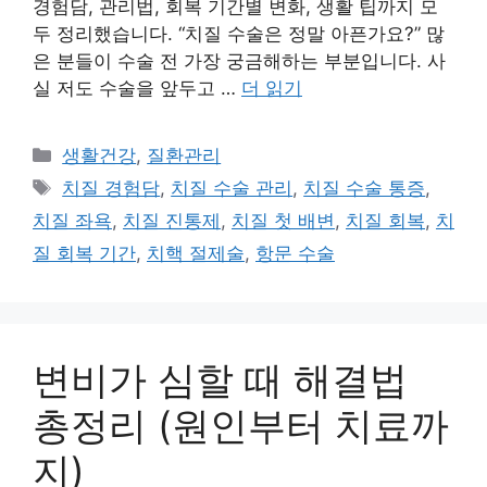
경험담, 관리법, 회복 기간별 변화, 생활 팁까지 모
두 정리했습니다. “치질 수술은 정말 아픈가요?” 많
은 분들이 수술 전 가장 궁금해하는 부분입니다. 사
실 저도 수술을 앞두고 …
더 읽기
카
생활건강
,
질환관리
테
태
치질 경험담
,
치질 수술 관리
,
치질 수술 통증
,
고
그
치질 좌욕
,
치질 진통제
,
치질 첫 배변
,
치질 회복
,
치
리
질 회복 기간
,
치핵 절제술
,
항문 수술
변비가 심할 때 해결법
총정리 (원인부터 치료까
지)