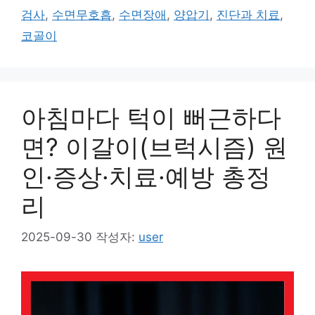
고
그
검사
,
수면무호흡
,
수면장애
,
양압기
,
진단과 치료
,
리
코골이
아침마다 턱이 뻐근하다
면? 이갈이(브럭시즘) 원
인·증상·치료·예방 총정
리
2025-09-30
작성자:
user