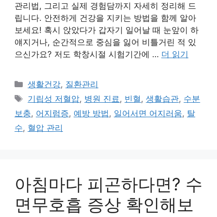
관리법, 그리고 실제 경험담까지 자세히 정리해 드
립니다. 안전하게 건강을 지키는 방법을 함께 알아
보세요! 혹시 앉았다가 갑자기 일어날 때 눈앞이 하
얘지거나, 순간적으로 중심을 잃어 비틀거린 적 있
으신가요? 저도 학창시절 시험기간에 …
더 읽기
카
생활건강
,
질환관리
테
태
기립성 저혈압
,
병원 진료
,
빈혈
,
생활습관
,
수분
고
그
보충
,
어지럼증
,
예방 방법
,
일어서면 어지러움
,
탈
리
수
,
혈압 관리
아침마다 피곤하다면? 수
면무호흡 증상 확인해보