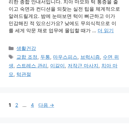
리한 종합 안내서입니다. 치아 마모와 턱 통증을 줄
이고 숙면과 컨디션을 되찾는 실전 팁을 체계적으로
알려드릴게요. 밤에 눈떠보면 턱이 뻐근하고 이가
민감해진 적 있으신가요? 낮에도 무의식적으로 이
를 세게 악문 채로 업무에 몰입할 때가 …
더 읽기
카
생활건강
테
태
교합 조정
,
두통
,
마우스피스
,
브럭시즘
,
수면 위
고
그
생
,
스트레스 관리
,
이갈이
,
저작근 마사지
,
치아 마
리
모
,
턱관절
페
페
페
1
2
…
4
다음
→
이
이
이
지
지
지