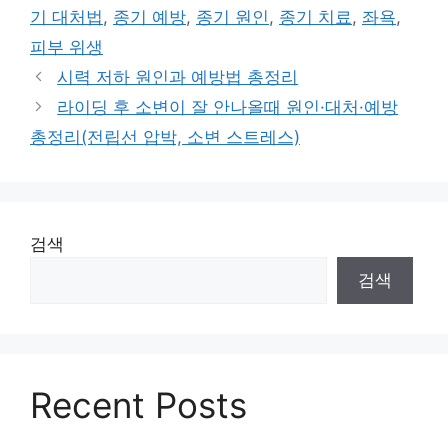
고
그
기 대처법
,
종기 예방
,
종기 원인
,
종기 치료
,
좌욕
,
리
피부 위생
시력 저하 원인과 예방법 총정리
라이딩 후 소변이 잘 안나올때 원인·대처·예방
총정리(전립선 압박, 소변 스트레스)
검색
검색
Recent Posts