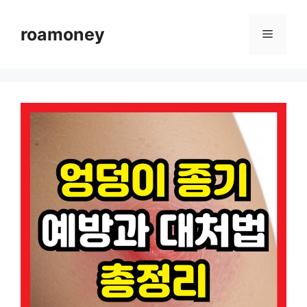
컨
텐
roamoney
메
츠
로
뉴
건
너
뛰
기