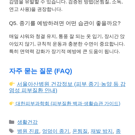
감염을 유발할 수 있습니다. 검증된 방법(온찜질, 소독,
연고 사용)을 권장합니다.
Q5. 종기를 예방하려면 어떤 습관이 좋을까요?
매일 샤워와 청결 유지, 통풍 잘 되는 옷 입기, 장시간 앉
아있지 않기, 규칙적 운동과 충분한 수면이 중요합니다.
특히 면역력 강화가 장기적 예방에 큰 도움이 됩니다.
자주 묻는 질문 (FAQ)
서울아산병원 건강정보 (피부 종기·농양 등 감
염성 피부질환 안내)
대한피부과학회 (피부질환 백과·생활습관 가이드)
카
생활건강
테
태
병원 진료
,
엉덩이 종기
,
온찜질
,
재발 방지
,
종