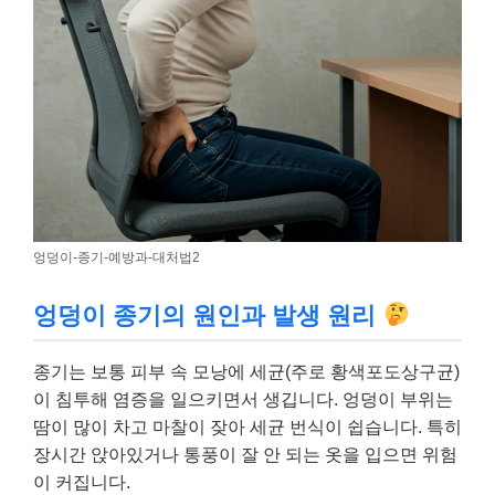
엉덩이-종기-예방과-대처법2
엉덩이 종기의 원인과 발생 원리
종기는 보통 피부 속 모낭에 세균(주로 황색포도상구균)
이 침투해 염증을 일으키면서 생깁니다. 엉덩이 부위는
땀이 많이 차고 마찰이 잦아 세균 번식이 쉽습니다. 특히
장시간 앉아있거나 통풍이 잘 안 되는 옷을 입으면 위험
이 커집니다.