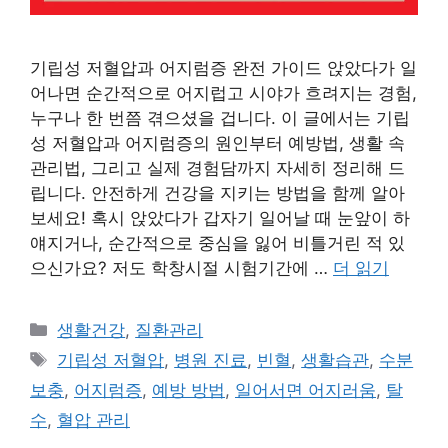
기립성 저혈압과 어지럼증 완전 가이드 앉았다가 일
어나면 순간적으로 어지럽고 시야가 흐려지는 경험,
누구나 한 번쯤 겪으셨을 겁니다. 이 글에서는 기립
성 저혈압과 어지럼증의 원인부터 예방법, 생활 속
관리법, 그리고 실제 경험담까지 자세히 정리해 드
립니다. 안전하게 건강을 지키는 방법을 함께 알아
보세요! 혹시 앉았다가 갑자기 일어날 때 눈앞이 하
얘지거나, 순간적으로 중심을 잃어 비틀거린 적 있
으신가요? 저도 학창시절 시험기간에 …
더 읽기
카
생활건강
,
질환관리
테
태
기립성 저혈압
,
병원 진료
,
빈혈
,
생활습관
,
수분
고
그
보충
,
어지럼증
,
예방 방법
,
일어서면 어지러움
,
탈
리
수
,
혈압 관리