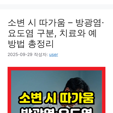
소변 시 따가움 – 방광염·
요도염 구분, 치료와 예
방법 총정리
2025-09-29
작성자:
user