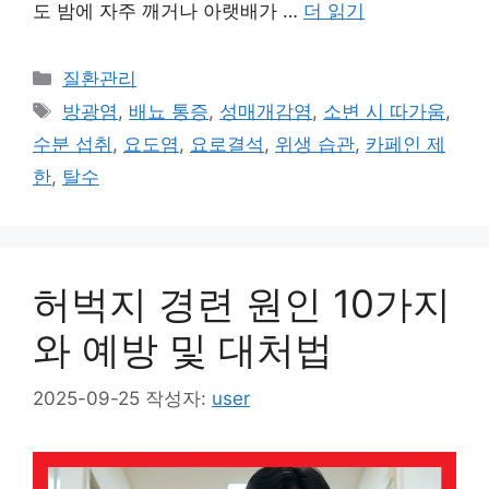
도 밤에 자주 깨거나 아랫배가 …
더 읽기
카
질환관리
테
태
방광염
,
배뇨 통증
,
성매개감염
,
소변 시 따가움
,
고
그
수분 섭취
,
요도염
,
요로결석
,
위생 습관
,
카페인 제
리
한
,
탈수
허벅지 경련 원인 10가지
와 예방 및 대처법
2025-09-25
작성자:
user