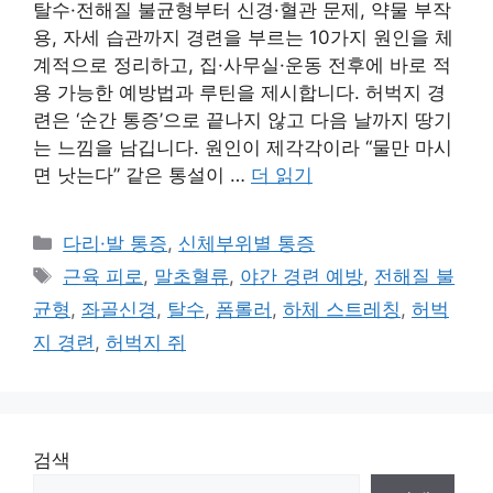
탈수·전해질 불균형부터 신경·혈관 문제, 약물 부작
용, 자세 습관까지 경련을 부르는 10가지 원인을 체
계적으로 정리하고, 집·사무실·운동 전후에 바로 적
용 가능한 예방법과 루틴을 제시합니다. 허벅지 경
련은 ‘순간 통증’으로 끝나지 않고 다음 날까지 땅기
는 느낌을 남깁니다. 원인이 제각각이라 “물만 마시
면 낫는다” 같은 통설이 …
더 읽기
카
다리·발 통증
,
신체부위별 통증
테
태
근육 피로
,
말초혈류
,
야간 경련 예방
,
전해질 불
고
그
균형
,
좌골신경
,
탈수
,
폼롤러
,
하체 스트레칭
,
허벅
리
지 경련
,
허벅지 쥐
검색