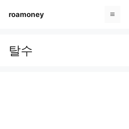
컨
텐
roamoney
메
츠
로
뉴
건
너
탈수
뛰
기