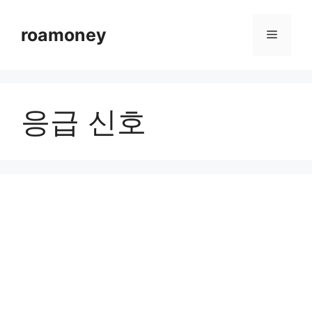
컨
텐
roamoney
메
츠
로
뉴
건
너
응급 신호
뛰
기