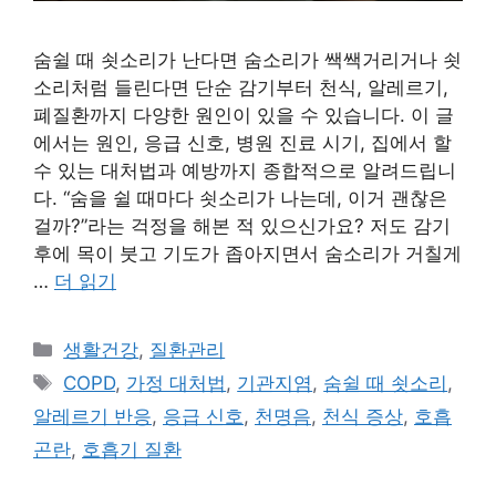
숨쉴 때 쇳소리가 난다면 숨소리가 쌕쌕거리거나 쇳
소리처럼 들린다면 단순 감기부터 천식, 알레르기,
폐질환까지 다양한 원인이 있을 수 있습니다. 이 글
에서는 원인, 응급 신호, 병원 진료 시기, 집에서 할
수 있는 대처법과 예방까지 종합적으로 알려드립니
다. “숨을 쉴 때마다 쇳소리가 나는데, 이거 괜찮은
걸까?”라는 걱정을 해본 적 있으신가요? 저도 감기
후에 목이 붓고 기도가 좁아지면서 숨소리가 거칠게
…
더 읽기
카
생활건강
,
질환관리
테
태
COPD
,
가정 대처법
,
기관지염
,
숨쉴 때 쇳소리
,
고
그
알레르기 반응
,
응급 신호
,
천명음
,
천식 증상
,
호흡
리
곤란
,
호흡기 질환