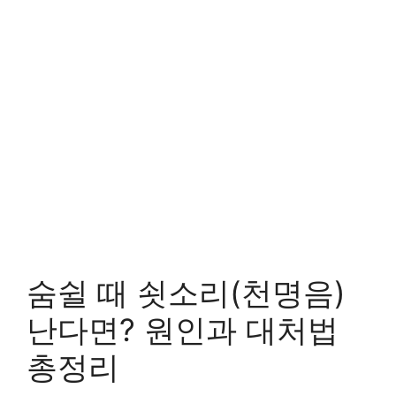
숨쉴 때 쇳소리(천명음)
난다면? 원인과 대처법
총정리