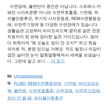
수면장애, 불면만이 원인은 아닙니다. 스트레스·카
페인·스마트폰뿐 아니라 수면무호흡증, 기면병, 하
지불안증후군, 주기적 사지운동증, REM수면행동장
애, 수면주기장애 등 다양한 수면장애가 있습니다.
생활습관 교정부터 바이오피드백·광치료 같은 전문
치료까지 한 번에 정리한 실전 가이드입니다. 밤마
다 뒤척이며 “왜 오늘도 잠이 안 오지?” 하고 한숨
쉬어본 적, 분명 있으실 거예요. 저도 발표나 마감이
겹친 날이면 눈이 말똥말똥해져서 새벽을 보냈습니
다. 그런데 알고 보니 …
더 읽기
카
Uncategorized
테
태
PLMD
,
REM수면행동장애
,
기면병
,
바이오피드
고
그
백
,
불면증
,
수면무호흡증
,
수면장애
,
수면주기장애
,
리
잠이 안 올 때
,
하지불안증후군