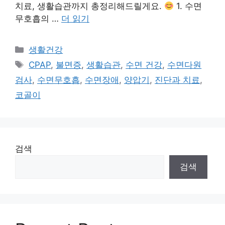
치료, 생활습관까지 총정리해드릴게요.
1. 수면
무호흡의 …
더 읽기
카
생활건강
테
태
CPAP
,
불면증
,
생활습관
,
수면 건강
,
수면다원
고
그
검사
,
수면무호흡
,
수면장애
,
양압기
,
진단과 치료
,
리
코골이
검색
검색