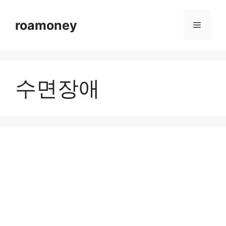
컨
텐
roamoney
메
츠
로
뉴
건
너
수면장애
뛰
기