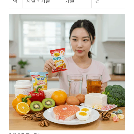
녁
치실 + 가글
가글
컵