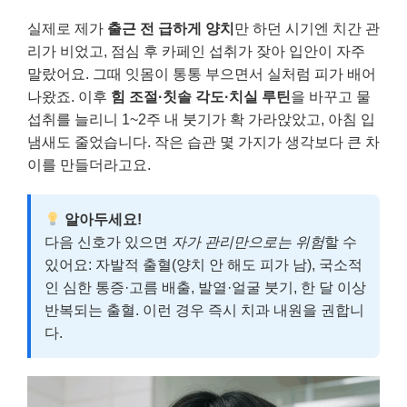
실제로 제가
출근 전 급하게 양치
만 하던 시기엔 치간 관
리가 비었고, 점심 후 카페인 섭취가 잦아 입안이 자주
말랐어요. 그때 잇몸이 통통 부으면서 실처럼 피가 배어
나왔죠. 이후
힘 조절·칫솔 각도·치실 루틴
을 바꾸고 물
섭취를 늘리니 1~2주 내 붓기가 확 가라앉았고, 아침 입
냄새도 줄었습니다. 작은 습관 몇 가지가 생각보다 큰 차
이를 만들더라고요.
알아두세요!
다음 신호가 있으면
자가 관리만으로는 위험
할 수
있어요: 자발적 출혈(양치 안 해도 피가 남), 국소적
인 심한 통증·고름 배출, 발열·얼굴 붓기, 한 달 이상
반복되는 출혈. 이런 경우 즉시 치과 내원을 권합니
다.