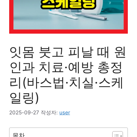
잇몸 붓고 피날 때 원
인과 치료·예방 총정
리(바스법·치실·스케
일링)
2025-09-27
작성자:
user
목차