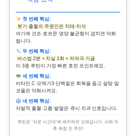
첫 번째 핵심:
붓기·출혈의 주원인은 치태·치석
여기에 건조·호르몬·영양 불균형이 겹치면 악화
됩니다.
두 번째 핵심:
바스법 2분 + 치실 1회 + 저자극 가글
이 3종 루틴이 가장 빠른 호전 포인트예요.
세 번째 핵심:
비타민 C·오메가3·단백질은 회복을 돕고 설탕·알
코올은 악화시켜요.
네 번째 핵심:
자발적 출혈·고름·발열은
즉시 치과
신호입니다.
루틴은 “쉬운 시간대”에 배치하면 오래갑니다. 샤워 직
후·취침 전 추천!