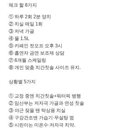
체크 할 8가지
① 하루 2회 2분 양치
② 치실 매일 1회
③ 저녁 가글
④ 물 1.5L
⑤ 카페인 컷오프 오후 3시
⑥ 흡연자 금연 보조제 상담
⑦ 6개월 스케일링
⑧ 개인 맞춤 치간칫솔 사이즈 유지.
상황별 5가지
① 교정 중엔 치간칫솔+워터픽 병행
② 임산부는 저자극 가글과 연성 칫솔
③ 야근 잦을 땐 탁상용 치실
④ 구강건조엔 가습기·무설탕 껌
⑤ 시린이는 미온수·저자극 치약.