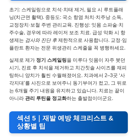
초기: 스케일링으로 치석·치태 제거, 필요 시 루트플래
닝(치근면 활택). 중등도: 국소 항염 처치·치주낭 소독,
교정장치·보철 주변 관리교육. 진행성: 잇몸 소파술·치
주수술, 경우에 따라 레이저 보조 치료. 급성 악화 시 항
생제는
검사와 진단 후
제한적으로 사용합니다. 교정·임
플란트 환자는 전문 위생관리 스케줄을 꼭 병행하세요.
실제로 제가
정기 스케일링
을 미루다 잇몸이 자주 붓던
시기, 진료 후 치석을 제거하고 치간칫솔 사이즈를 재피
팅하니 양치가 훨씬 수월해졌어요. 치과에서 2–3곳 ‘사
각지대’를 사진으로 보여주니 동기부여가 컸고, 그 뒤로
는 6개월 주기 내원을 유지하고 있습니다. 치료는 끝이
아니라
관리 루틴을 정교화
하는 출발점이더군요.
섹션 5｜재발 예방 체크리스트 &
상황별 팁