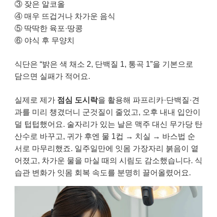
③ 잦은 알코올
④ 매우 뜨겁거나 차가운 음식
⑤ 딱딱한 육포·땅콩
⑥ 야식 후 무양치
식단은 “밝은 색 채소 2, 단백질 1, 통곡 1”을 기본으로
담으면 실패가 적어요.
실제로 제가
점심 도시락
을 활용해 파프리카·단백질·견
과를 미리 챙겼더니 군것질이 줄었고, 오후 내내 입안이
덜 텁텁했어요. 술자리가 있는 날은 맥주 대신 무가당 탄
산수로 바꾸고, 귀가 후엔 물 1컵 → 치실 → 바스법 순
서로 마무리했죠. 일주일만에 잇몸 가장자리 붉음이 옅
어졌고, 차가운 물을 마실 때의 시림도 감소했습니다. 식
습관 변화가 잇몸 회복 속도를 분명히 끌어올렸어요.