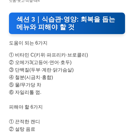
잇몸-붓고-피날-때4
섹션 3｜식습관·영양: 회복을 돕는
메뉴와 피해야 할 것
도움이 되는 6가지
① 비타민 C(키위·파프리카·브로콜리)
② 오메가3(고등어·연어·호두)
③ 단백질(두부·계란·닭가슴살)
④ 철분(시금치·홍합)
⑤ 물/무가당 차
⑥ 자일리톨 껌.
피해야 할 6가지
① 끈적한 캔디
② 설탕 음료