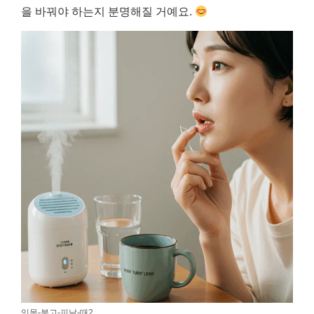
을 바꿔야 하는지 분명해질 거예요.
잇몸-붓고-피날-때2