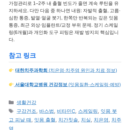
가정관리로 1–2주 내 출혈 빈도가 줄면 계속 루틴을 유
지하세요. 다만 다음 중 하나면 내원: 자발적 출혈, 고름·
심한 통증, 발열·얼굴 붓기, 한쪽만 반복되는 깊은 잇몸
통증, 최근 외상·임플란트/교정 부위 문제. 정기 스케일
링(6개월)과 개인화 도구 피팅은 재발 방지의 핵심입니
다.
참고 링크
대한치주과학회
(치은염·치주염 원인과 치료 정보)
서울대학교병원 건강정보
(잇몸질환·스케일링·예방)
카
생활건강
테
태
구강건조
,
바스법
,
비타민C
,
스케일링
,
잇몸 붓
고
그
고 피날 때
,
잇몸 출혈
,
치간칫솔
,
치실
,
치은염
,
치주
리
염