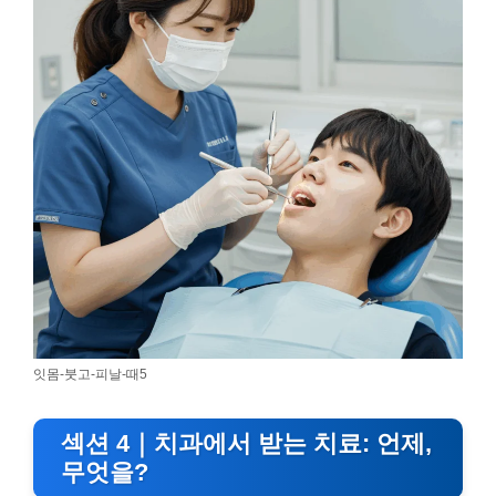
잇몸-붓고-피날-때5
섹션 4｜치과에서 받는 치료: 언제,
무엇을?