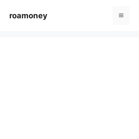
컨
텐
roamoney
메
츠
로
뉴
건
너
뛰
기