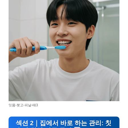
잇몸-붓고-피날-때3
섹션 2｜집에서 바로 하는 관리: 칫