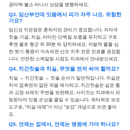
공타액·불소 바니시 상담을 병행하세요.
Q3. 임산부인데 잇몸에서 피가 자주 나요. 위험한
가요?
임신성 치은염은 흔하지만 관리가 중요합니다. 저자극
칫솔·가글, 치실, 비타민·단백질 보충을 유지하고 구토
후엔 물로 헹군 뒤 30분 뒤 양치하세요. 자발적 출혈·심
한 붓기·통증이 지속되면 산모 치주 전문 진료를 권장합
니다. 안전한 스케일링 시점도 치과에서 안내받으세요.
Q4. 치간칫솔과 치실, 무엇을 먼저 써야 할까요?
치실 → 치간칫솔 → 칫솔 순서가 일반적입니다. 치실은
치아 접촉면의 얇은 막을 제거하고, 치간칫솔은 넓은 틈
과 교정 브래킷 주변을 보완해요. 사이즈는 치과에서 피
팅받아야 잇몸 손상을 줄일 수 있습니다. 워터픽은 보조
도구로, “치실 대체”가 아닌 “보강” 개념으로 쓰면 좋아
요.
Q5. 언제는 집에서, 언제는 병원에 가야 하나요?