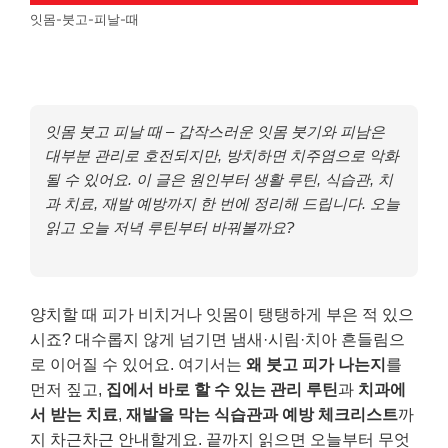
잇몸-붓고-피날-때
잇몸 붓고 피날 때 – 갑작스러운 잇몸 붓기와 피남은
대부분 관리로 호전되지만, 방치하면 치주염으로 악화
될 수 있어요. 이 글은 원인부터 생활 루틴, 식습관, 치
과 치료, 재발 예방까지 한 번에 정리해 드립니다. 오늘
읽고 오늘 저녁 루틴부터 바꿔볼까요?
양치할 때 피가 비치거나 잇몸이 탱탱하게 부은 적 있으
시죠? 대수롭지 않게 넘기면 냄새·시림·치아 흔들림으
로 이어질 수 있어요. 여기서는
왜 붓고 피가 나는지
를
먼저 짚고,
집에서 바로 할 수 있는 관리 루틴
과
치과에
서 받는 치료
,
재발을 막는 식습관과 예방 체크리스트
까
지 차근차근 안내할게요. 끝까지 읽으면 오늘부터 무엇