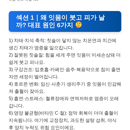
섹션 1｜왜 잇몸이 붓고 피가 날
까? 대표 원인 6가지
1) 치태·치석 축적: 칫솔이 닿지 않는 치은연과 치간에
생긴 치태가 염증을 일으킵니다.
2) 잘못된 칫솔질: 힘을 세게 주면 잇몸이 미세손상돼 더
쉽게 붓고 피나요.
3) 구강건조: 입호흡·카페인·음주·복용약으로 침이 줄면
자연 세정이 떨어집니다.
4) 호르몬 변화: 임신·사춘기·생리주기 중 잇몸이 민감해
져 출혈이 잦아요.
5) 흡연·스트레스: 혈류장애와 면역저하로 염증이 오래
갑니다.
6) 영양 불균형(비타민 C·철): 점막 회복이 더뎌 출혈이
지속됩니다. 여기에 교정장치, 과도한 설탕 섭취, 야식
후 양치 누락도 위험 요인이에요.