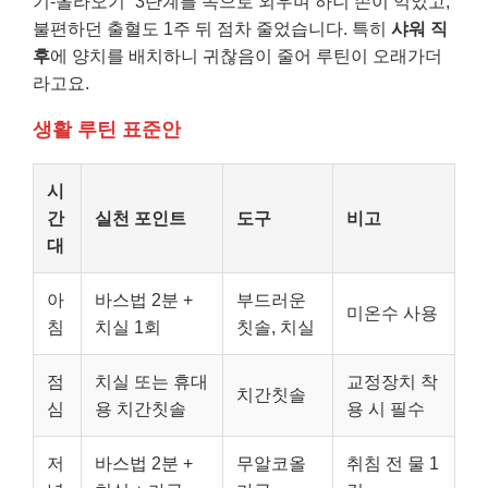
기-올라오기” 3단계를 속으로 외우며 하니 손이 익었고,
불편하던 출혈도 1주 뒤 점차 줄었습니다. 특히
샤워 직
후
에 양치를 배치하니 귀찮음이 줄어 루틴이 오래가더
라고요.
생활 루틴 표준안
시
간
실천 포인트
도구
비고
대
아
바스법 2분 +
부드러운
미온수 사용
침
치실 1회
칫솔, 치실
점
치실 또는 휴대
교정장치 착
치간칫솔
심
용 치간칫솔
용 시 필수
저
바스법 2분 +
무알코올
취침 전 물 1