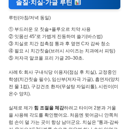
솔질·치실·가글 루틴
루틴(아침/저녁 동일)
① 부드러운 모 칫솔+플루오르 치약 사용
② 잇몸선 45°로 가볍게 진동하며 쓸기(바스법)
③ 치실로 치간 접촉점 통과 후 옆면 C자 감싸 청소
④ 필요 시 치간칫솔(브러시 사이즈는 치과에서 피팅)
⑤ 저자극 알코올 프리 가글 20–30초.
사례 6: 회사 구내식당 이용자(점심 후 치실), 교정중인
학생(치간칫솔 필수), 임산부(저자극 가글), 흡연자(양치
전 물 1컵), 구강건조 환자(무설탕 자일리톨), 시린이(미
온수 양치).
실제로 제가
힘 조절을 체감
하려고 타이머 2분과 거울
을 사용해 각도를 확인했어요. 처음엔 윗어금니 안쪽처
럼 손이 덜 가는 곳이 항상 남더군요. 치실은 “통과-감싸