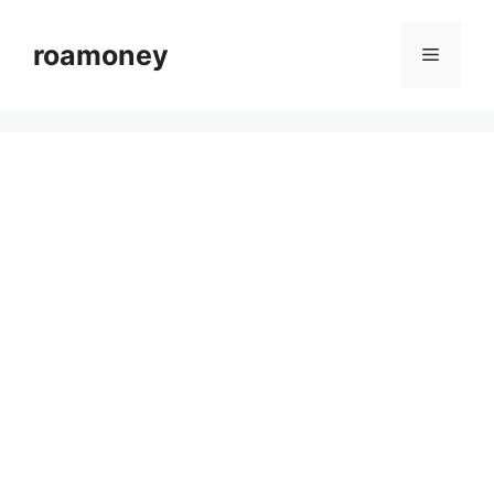
컨
텐
roamoney
메
츠
로
뉴
건
너
뛰
기