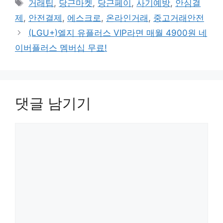
태
거래팁
,
당근마켓
,
당근페이
,
사기예방
,
안심결
고
그
제
,
안전결제
,
에스크로
,
온라인거래
,
중고거래안전
리
(LGU+)엘지 유플러스 VIP라면 매월 4900원 네
이버플러스 멤버십 무료!
댓글 남기기
댓
글