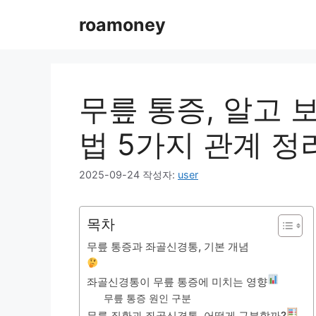
컨
roamoney
텐
츠
로
건
너
무릎 통증, 알고 
뛰
기
법 5가지 관계 정
2025-09-24
작성자:
user
목차
무릎 통증과 좌골신경통, 기본 개념
좌골신경통이 무릎 통증에 미치는 영향
무릎 통증 원인 구분
무릎 질환과 좌골신경통, 어떻게 구분할까?