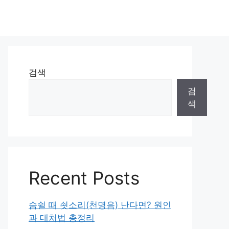
검색
검
색
Recent Posts
숨쉴 때 쇳소리(천명음) 난다면? 원인
과 대처법 총정리