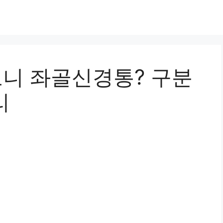
보니 좌골신경통? 구분
리