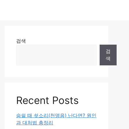
검색
검
색
Recent Posts
숨쉴 때 쇳소리(천명음) 난다면? 원인
과 대처법 총정리