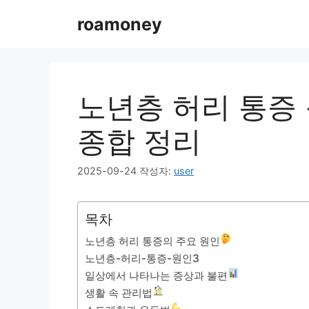
컨
roamoney
텐
츠
로
건
너
노년층 허리 통증
뛰
기
종합 정리
2025-09-24
작성자:
user
목차
노년층 허리 통증의 주요 원인
노년층-허리-통증-원인3
일상에서 나타나는 증상과 불편
생활 속 관리법