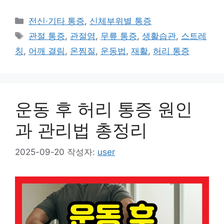
카
전신·기타 통증
,
신체부위별 통증
테
태
관절 통증
,
관절염
,
무릎 통증
,
생활습관
,
스트레
고
그
칭
,
어깨 결림
,
온찜질
,
운동법
,
재활
,
허리 통증
리
운동 후 허리 통증 원인
과 관리법 총정리
2025-09-20
작성자:
user