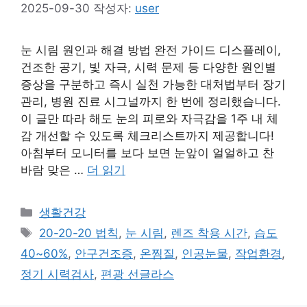
2025-09-30
작성자:
user
눈 시림 원인과 해결 방법 완전 가이드 디스플레이,
건조한 공기, 빛 자극, 시력 문제 등 다양한 원인별
증상을 구분하고 즉시 실천 가능한 대처법부터 장기
관리, 병원 진료 시그널까지 한 번에 정리했습니다.
이 글만 따라 해도 눈의 피로와 자극감을 1주 내 체
감 개선할 수 있도록 체크리스트까지 제공합니다!
아침부터 모니터를 보다 보면 눈앞이 얼얼하고 찬
바람 맞은 …
더 읽기
카
생활건강
테
태
20-20-20 법칙
,
눈 시림
,
렌즈 착용 시간
,
습도
고
그
40~60%
,
안구건조증
,
온찜질
,
인공눈물
,
작업환경
,
리
정기 시력검사
,
편광 선글라스