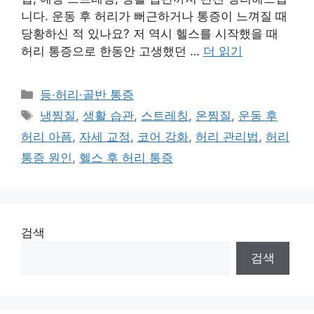
니다. 운동 후 허리가 뻐근하거나 통증이 느껴질 때
당황하신 적 있나요? 저 역시 헬스를 시작했을 때
허리 통증으로 한동안 고생했던 …
더 읽기
카
등·허리·골반 통증
테
태
냉찜질
,
생활 습관
,
스트레칭
,
온찜질
,
운동 후
고
그
허리 아픔
,
자세 교정
,
코어 강화
,
허리 관리법
,
허리
리
통증 원인
,
헬스 후 허리 통증
검색
검색