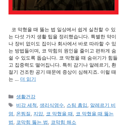
코 막혔을 때 뚫는 법 일상에서 쉽게 실천할 수 있
는 다섯 가지 생활 팁을 정리했습니다. 특별한 약이
나 장비 없이도 집이나 회사에서 바로 따라할 수 있
는 방법들이며, 코 막힘의 원인을 줄이고 편하게 숨
쉴 수 있도록 돕습니다. 코 막혔을 때 숨쉬기가 힘들
고 집중력도 떨어집니다. 특히 감기나 알레르기, 환
절기 건조한 공기 때문에 증상이 심해지죠. 이럴 때
는 …
더 읽기
카
생활건강
테
태
비강 세척
,
생리식염수
,
스팀 흡입
,
알레르기 비
고
그
염
,
온찜질
,
지압
,
코 막혔을 때
,
코 막혔을 때 뚫는
리
법
,
코막힘 뚫는 법
,
코막힘 해소