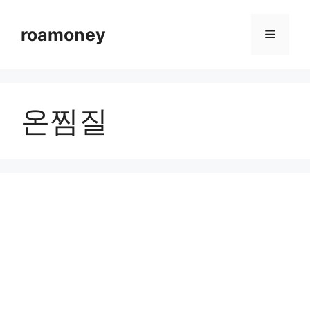
컨
텐
roamoney
메
츠
로
뉴
건
너
온찜질
뛰
기