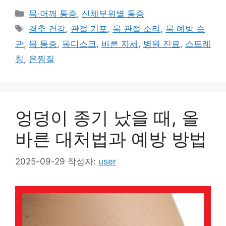
카
목·어깨 통증
,
신체부위별 통증
테
태
경추 건강
,
관절 기포
,
목 관절 소리
,
목 예방 습
고
그
관
,
목 통증
,
목디스크
,
바른 자세
,
병원 진료
,
스트레
리
칭
,
온찜질
엉덩이 종기 났을 때, 올
바른 대처법과 예방 방법
2025-09-29
작성자:
user