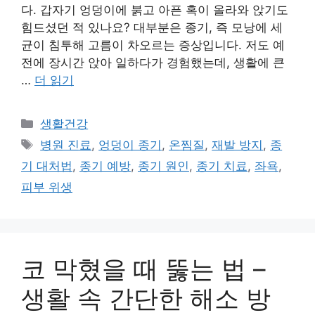
다. 갑자기 엉덩이에 붉고 아픈 혹이 올라와 앉기도
힘드셨던 적 있나요? 대부분은 종기, 즉 모낭에 세
균이 침투해 고름이 차오르는 증상입니다. 저도 예
전에 장시간 앉아 일하다가 경험했는데, 생활에 큰
…
더 읽기
카
생활건강
테
태
병원 진료
,
엉덩이 종기
,
온찜질
,
재발 방지
,
종
고
그
기 대처법
,
종기 예방
,
종기 원인
,
종기 치료
,
좌욕
,
리
피부 위생
코 막혔을 때 뚫는 법 –
생활 속 간단한 해소 방