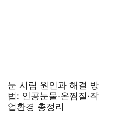
눈 시림 원인과 해결 방
법: 인공눈물·온찜질·작
업환경 총정리