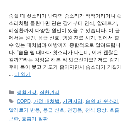
숨쉴 때 쇳소리가 난다면 숨소리가 쌕쌕거리거나 쇳
소리처럼 들린다면 단순 감기부터 천식, 알레르기,
폐질환까지 다양한 원인이 있을 수 있습니다. 이 글
에서는 원인, 응급 신호, 병원 진료 시기, 집에서 할
수 있는 대처법과 예방까지 종합적으로 알려드립니
다. “숨을 쉴 때마다 쇳소리가 나는데, 이거 괜찮은
걸까?”라는 걱정을 해본 적 있으신가요? 저도 감기
후에 목이 붓고 기도가 좁아지면서 숨소리가 거칠게
…
더 읽기
카
생활건강
,
질환관리
테
태
COPD
,
가정 대처법
,
기관지염
,
숨쉴 때 쇳소리
,
고
그
알레르기 반응
,
응급 신호
,
천명음
,
천식 증상
,
호흡
리
곤란
,
호흡기 질환