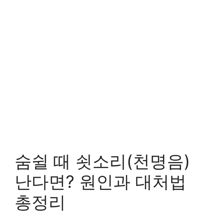
숨쉴 때 쇳소리(천명음)
난다면? 원인과 대처법
총정리