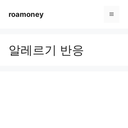
컨
텐
roamoney
메
츠
로
뉴
건
너
알레르기 반응
뛰
기