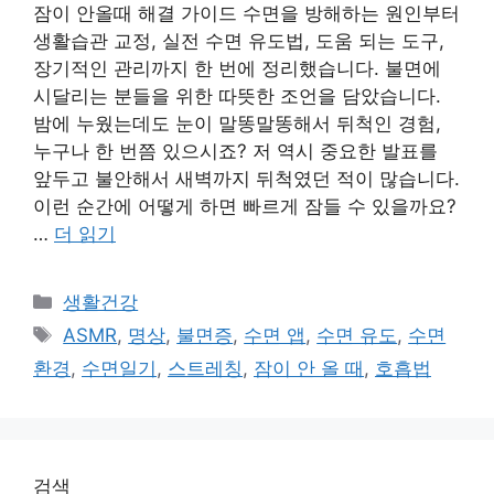
잠이 안올때 해결 가이드 수면을 방해하는 원인부터
생활습관 교정, 실전 수면 유도법, 도움 되는 도구,
장기적인 관리까지 한 번에 정리했습니다. 불면에
시달리는 분들을 위한 따뜻한 조언을 담았습니다.
밤에 누웠는데도 눈이 말똥말똥해서 뒤척인 경험,
누구나 한 번쯤 있으시죠? 저 역시 중요한 발표를
앞두고 불안해서 새벽까지 뒤척였던 적이 많습니다.
이런 순간에 어떻게 하면 빠르게 잠들 수 있을까요?
…
더 읽기
카
생활건강
테
태
ASMR
,
명상
,
불면증
,
수면 앱
,
수면 유도
,
수면
고
그
환경
,
수면일기
,
스트레칭
,
잠이 안 올 때
,
호흡법
리
검색