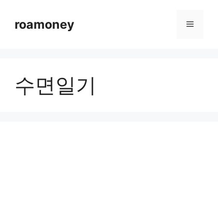
컨
텐
roamoney
메
츠
로
뉴
건
너
수면일기
뛰
기