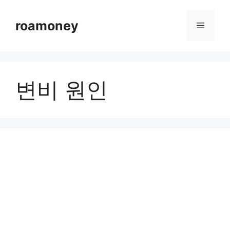
컨
텐
roamoney
메
츠
로
뉴
건
너
변비 원인
뛰
기