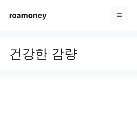
컨
텐
roamoney
메
츠
로
뉴
건
너
건강한 감량
뛰
기