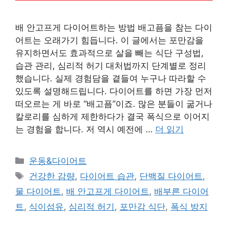
배 안고프게 다이어트하는 방법 배고픔을 참는 다이
어트는 오래가기 힘듭니다. 이 글에서는 포만감을
유지하면서도 효과적으로 살을 빼는 식단 구성법,
습관 관리, 심리적 허기 대처법까지 단계별로 정리
했습니다. 실제 경험담을 곁들여 누구나 따라할 수
있도록 설명해드립니다. 다이어트를 하면 가장 먼저
떠오르는 게 바로 “배고픔”이죠. 많은 분들이 굶거나
칼로리를 심하게 제한하다가 결국 폭식으로 이어지
는 경험을 합니다. 저 역시 예전에 …
더 읽기
카
운동&다이어트
테
태
건강한 감량
,
다이어트 습관
,
단백질 다이어트
,
고
그
물 다이어트
,
배 안고프게 다이어트
,
배부른 다이어
리
트
,
식이섬유
,
심리적 허기
,
포만감 식단
,
폭식 방지