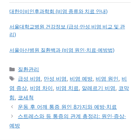
대한이비인후과학회 (비염 종류와 치료 안내)
서울대학교병원 건강정보 (급성·만성 비염 비교 및 관
리)
서울아산병원 질환백과 (비염 원인·치료·예방법)
카
질환관리
테
태
급성 비염
,
만성 비염
,
비염 예방
,
비염 원인
,
비
고
그
염 증상
,
비염 차이
,
비염 치료
,
알레르기 비염
,
코막
리
힘
,
코세척
운동 후 어깨 통증 원인 8가지와 예방·치료
스트레스와 등 통증의 관계 총정리: 원인·증상·
예방