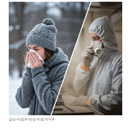
급성-비염과-만성-비염-차이4