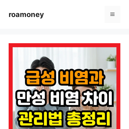
컨
텐
roamoney
메
츠
로
뉴
건
너
뛰
기