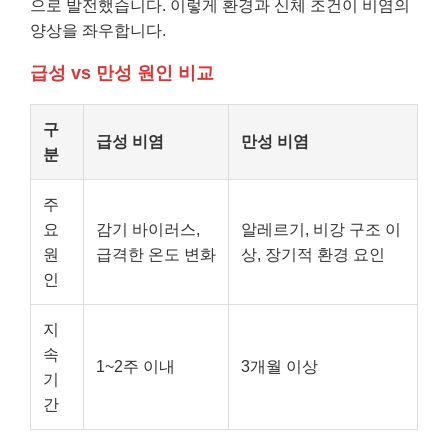
으로 발전했습니다. 이렇게 환경과 신체 조건이 비염의
양상을 좌우합니다.
급성 vs 만성 원인 비교
구
급성 비염
만성 비염
분
주
요
감기 바이러스,
알레르기, 비강 구조 이
원
급격한 온도 변화
상, 장기적 환경 요인
인
지
속
1~2주 이내
3개월 이상
기
간