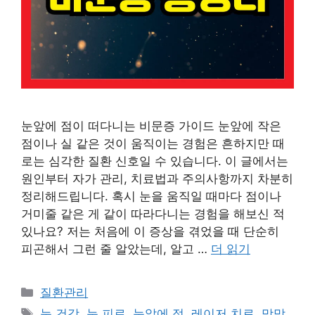
눈앞에 점이 떠다니는 비문증 가이드 눈앞에 작은
점이나 실 같은 것이 움직이는 경험은 흔하지만 때
로는 심각한 질환 신호일 수 있습니다. 이 글에서는
원인부터 자가 관리, 치료법과 주의사항까지 차분히
정리해드립니다. 혹시 눈을 움직일 때마다 점이나
거미줄 같은 게 같이 따라다니는 경험을 해보신 적
있나요? 저는 처음에 이 증상을 겪었을 때 단순히
피곤해서 그런 줄 알았는데, 알고 …
더 읽기
카
질환관리
테
태
눈 건강
,
눈 피로
,
눈앞에 점
,
레이저 치료
,
망막