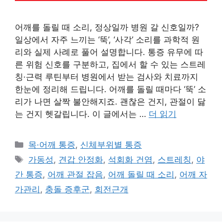
어깨를 돌릴 때 소리, 정상일까 병원 갈 신호일까?
일상에서 자주 느끼는 ‘뚝’, ‘사각’ 소리를 과학적 원
리와 실제 사례로 풀어 설명합니다. 통증 유무에 따
른 위험 신호를 구분하고, 집에서 할 수 있는 스트레
칭·근력 루틴부터 병원에서 받는 검사와 치료까지
한눈에 정리해 드립니다. 어깨를 돌릴 때마다 ‘뚝’ 소
리가 나면 살짝 불안해지죠. 괜찮은 건지, 관절이 닳
는 건지 헷갈립니다. 이 글에서는 …
더 읽기
카
목·어깨 통증
,
신체부위별 통증
테
태
가동성
,
견갑 안정화
,
석회화 건염
,
스트레칭
,
야
고
그
간 통증
,
어깨 관절 잡음
,
어깨 돌릴 때 소리
,
어깨 자
리
가관리
,
충돌 증후군
,
회전근개