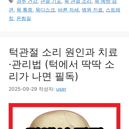
태
경추 건강
,
관절 기포
,
목 관절 소리
,
목 예방 습
고
그
관
,
목 통증
,
목디스크
,
바른 자세
,
병원 진료
,
스트레
리
칭
,
온찜질
턱관절 소리 원인과 치료
·관리법 (턱에서 딱딱 소
리가 나면 필독)
2025-09-29
작성자:
user