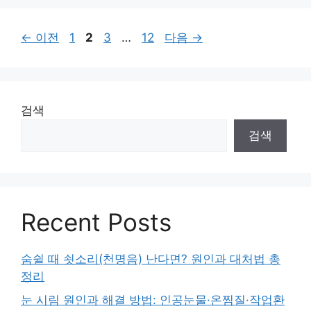
페
페
페
페
←
이전
1
2
3
…
12
다음
→
이
이
이
이
지
지
지
지
검색
검색
Recent Posts
숨쉴 때 쇳소리(천명음) 난다면? 원인과 대처법 총
정리
눈 시림 원인과 해결 방법: 인공눈물·온찜질·작업환