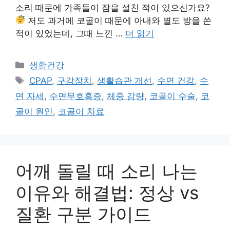
소리 때문에 가족들이 잠을 설친 적이 있으신가요?
저도 과거에 코골이 때문에 아내와 별도 방을 쓴
적이 있었는데, 그때 느낀 …
더 읽기
카
생활건강
테
태
CPAP
,
구강장치
,
생활습관 개선
,
수면 건강
,
수
고
그
면 자세
,
수면무호흡증
,
체중 감량
,
코골이 수술
,
코
리
골이 원인
,
코골이 치료
어깨 돌릴 때 소리 나는
이유와 해결법: 정상 vs
질환 구분 가이드