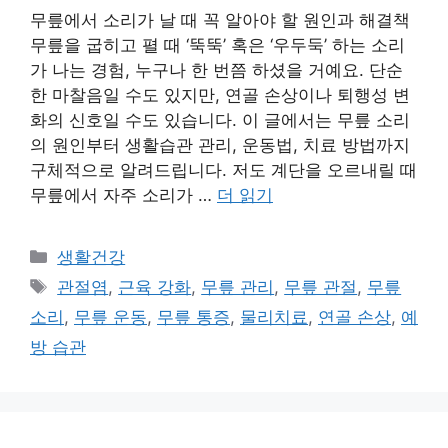
무릎에서 소리가 날 때 꼭 알아야 할 원인과 해결책
무릎을 굽히고 펼 때 ‘뚝뚝’ 혹은 ‘우두둑’ 하는 소리
가 나는 경험, 누구나 한 번쯤 하셨을 거예요. 단순
한 마찰음일 수도 있지만, 연골 손상이나 퇴행성 변
화의 신호일 수도 있습니다. 이 글에서는 무릎 소리
의 원인부터 생활습관 관리, 운동법, 치료 방법까지
구체적으로 알려드립니다. 저도 계단을 오르내릴 때
무릎에서 자주 소리가 …
더 읽기
카
생활건강
테
태
관절염
,
근육 강화
,
무릎 관리
,
무릎 관절
,
무릎
고
그
소리
,
무릎 운동
,
무릎 통증
,
물리치료
,
연골 손상
,
예
리
방 습관