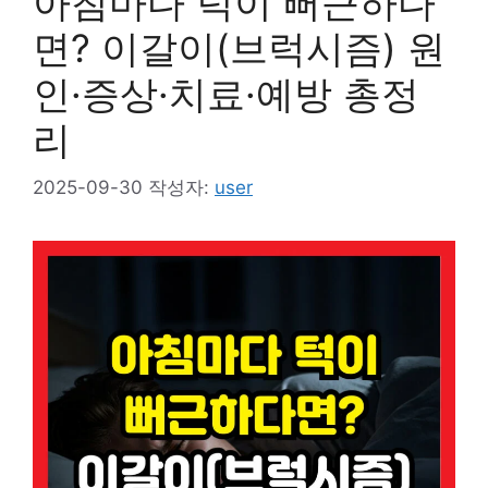
아침마다 턱이 뻐근하다
면? 이갈이(브럭시즘) 원
인·증상·치료·예방 총정
리
2025-09-30
작성자:
user