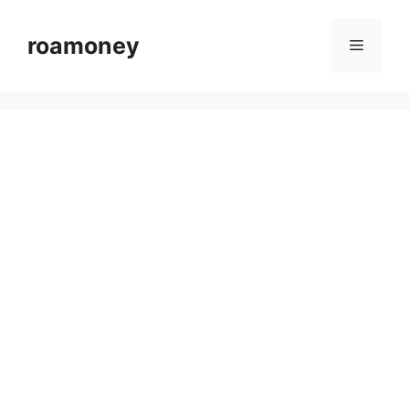
컨
텐
roamoney
메
츠
로
뉴
건
너
뛰
기