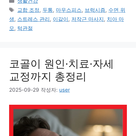
생활건강
테
태
교합 조정
,
두통
,
마우스피스
,
브럭시즘
,
수면 위
고
그
생
,
스트레스 관리
,
이갈이
,
저작근 마사지
,
치아 마
리
모
,
턱관절
코골이 원인·치료·자세
교정까지 총정리
2025-09-29
작성자:
user