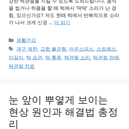
강한 턱관절을 지킬 수 있도록 도와드립니다. 음식
을 씹거나 하품을 할 때 턱에서 ‘딱딱’ 소리가 난 경
험, 있으신가요? 저도 한때 턱에서 반복적으로 소리
가 나서 크게 신경 …
더 읽기
카
생활건강
테
태
개구 제한
,
교합 불균형
,
마우스피스
,
스트레스
,
고
그
이갈이
,
턱 습관
,
턱 통증
,
턱관절 소리
,
턱관절 장애
,
리
턱관절 치료
눈 앞이 뿌옇게 보이는
현상 원인과 해결법 총정
리