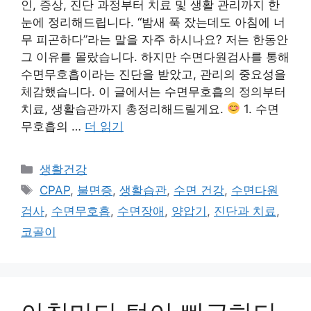
인, 증상, 진단 과정부터 치료 및 생활 관리까지 한
눈에 정리해드립니다. “밤새 푹 잤는데도 아침에 너
무 피곤하다”라는 말을 자주 하시나요? 저는 한동안
그 이유를 몰랐습니다. 하지만 수면다원검사를 통해
수면무호흡이라는 진단을 받았고, 관리의 중요성을
체감했습니다. 이 글에서는 수면무호흡의 정의부터
치료, 생활습관까지 총정리해드릴게요.
1. 수면
무호흡의 …
더 읽기
카
생활건강
테
태
CPAP
,
불면증
,
생활습관
,
수면 건강
,
수면다원
고
그
검사
,
수면무호흡
,
수면장애
,
양압기
,
진단과 치료
,
리
코골이