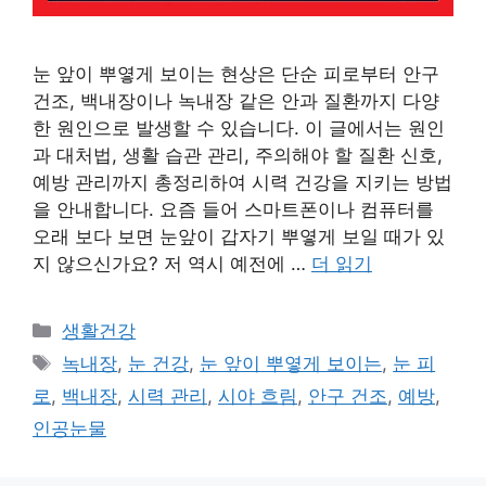
눈 앞이 뿌옇게 보이는 현상은 단순 피로부터 안구
건조, 백내장이나 녹내장 같은 안과 질환까지 다양
한 원인으로 발생할 수 있습니다. 이 글에서는 원인
과 대처법, 생활 습관 관리, 주의해야 할 질환 신호,
예방 관리까지 총정리하여 시력 건강을 지키는 방법
을 안내합니다. 요즘 들어 스마트폰이나 컴퓨터를
오래 보다 보면 눈앞이 갑자기 뿌옇게 보일 때가 있
지 않으신가요? 저 역시 예전에 …
더 읽기
카
생활건강
테
태
녹내장
,
눈 건강
,
눈 앞이 뿌옇게 보이는
,
눈 피
고
그
로
,
백내장
,
시력 관리
,
시야 흐림
,
안구 건조
,
예방
,
리
인공눈물