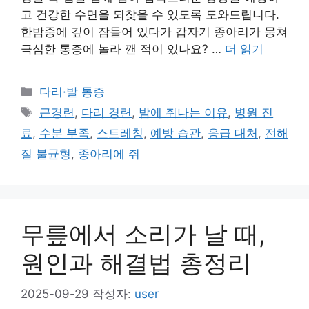
고 건강한 수면을 되찾을 수 있도록 도와드립니다.
한밤중에 깊이 잠들어 있다가 갑자기 종아리가 뭉쳐
극심한 통증에 놀라 깬 적이 있나요? …
더 읽기
카
다리·발 통증
테
태
근경련
,
다리 경련
,
밤에 쥐나는 이유
,
병원 진
고
그
료
,
수분 부족
,
스트레칭
,
예방 습관
,
응급 대처
,
전해
리
질 불균형
,
종아리에 쥐
무릎에서 소리가 날 때,
원인과 해결법 총정리
2025-09-29
작성자:
user