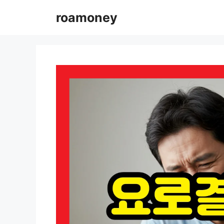
컨
roamoney
텐
츠
로
건
너
뛰
기