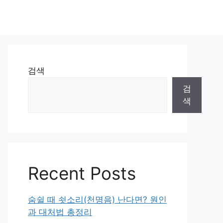
검색
검
색
Recent Posts
숨쉴 때 쇳소리(천명음) 난다면? 원인
과 대처법 총정리