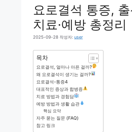
요로결석 통증, 출
치료·예방 총정리
2025-09-28
작성자:
user
목차
요로결석, 얼마나 아픈 걸까?
왜 요로결석이 생기는 걸까?
요로결석-통증4
대표적인 증상과 합병증
치료 방법과 경험담
예방 방법과 생활 습관
핵심 요약
자주 묻는 질문 (FAQ)
참고 링크