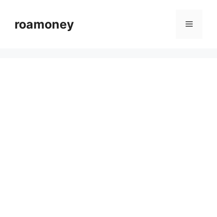
컨
텐
roamoney
메
츠
로
뉴
건
너
뛰
기