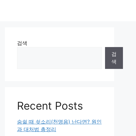
검색
검
색
Recent Posts
숨쉴 때 쇳소리(천명음) 난다면? 원인
과 대처법 총정리