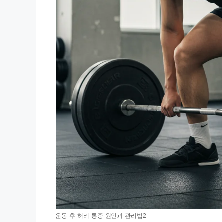
운동-후-허리-통증-원인과-관리법2