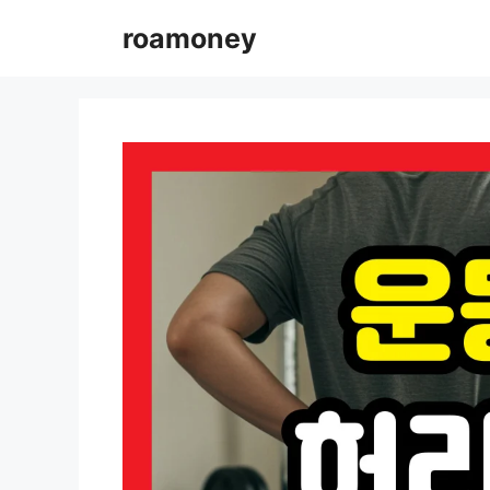
컨
roamoney
텐
츠
로
건
너
뛰
기