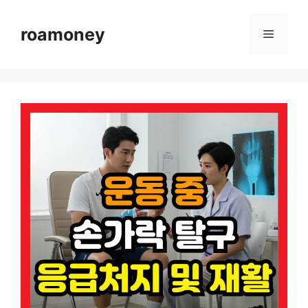
컨
텐
roamoney
메
츠
로
뉴
건
너
뛰
기