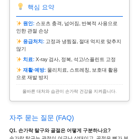
핵심 요약
원인:
스포츠 충격, 넘어짐, 반복적 사용으로
인한 관절 손상
응급처치:
고정과 냉찜질, 절대 억지로 맞추지
않기
치료:
X-ray 검사, 정복, 석고/스플린트 고정
재활·예방:
물리치료, 스트레칭, 보호대 활용
으로 재발 방지
올바른 대처와 습관이 손가락 건강을 지켜줍니다.
자주 묻는 질문 (FAQ)
Q1. 손가락 탈구와 골절은 어떻게 구분하나요?
손가락 탈구는 관절이 어긋난 상태이고, 골절은 뼈가 부