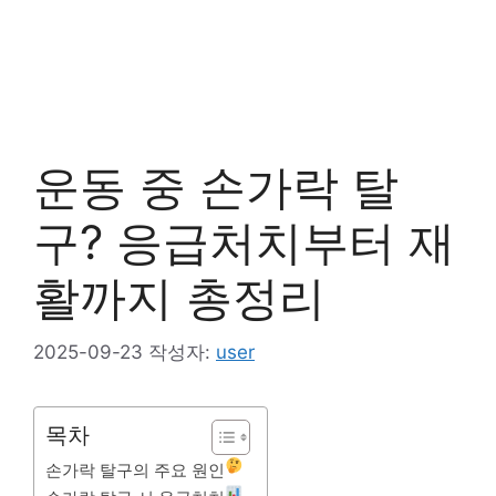
운동 중 손가락 탈
구? 응급처치부터 재
활까지 총정리
2025-09-23
작성자:
user
목차
손가락 탈구의 주요 원인