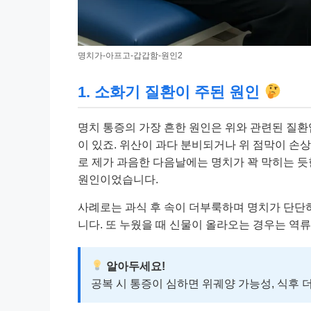
명치가-아프고-갑갑함-원인2
1. 소화기 질환이 주된 원인
명치 통증의 가장 흔한 원인은 위와 관련된 질
이 있죠. 위산이 과다 분비되거나 위 점막이 손
로 제가 과음한 다음날에는 명치가 꽉 막히는 듯
원인이었습니다.
사례로는 과식 후 속이 더부룩하며 명치가 단단
니다. 또 누웠을 때 신물이 올라오는 경우는 역
알아두세요!
공복 시 통증이 심하면 위궤양 가능성, 식후