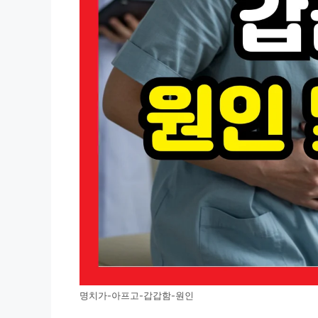
명치가-아프고-갑갑함-원인