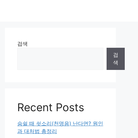
검색
검
색
Recent Posts
숨쉴 때 쇳소리(천명음) 난다면? 원인
과 대처법 총정리