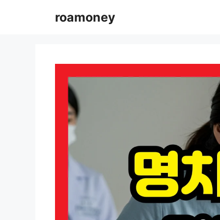
컨
roamoney
텐
츠
로
건
너
뛰
기