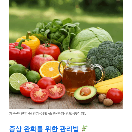
가슴-뻐근함-원인과-생활-습관-관리-방법-총정리5
증상 완화를 위한 관리법