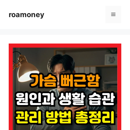
컨
텐
roamoney
메
츠
로
뉴
건
너
뛰
기