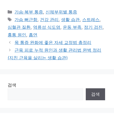
카
가슴·복부 통증
,
신체부위별 통증
테
태
가슴 뻐근함
,
건강 관리
,
생활 습관
,
스트레스
,
고
그
심혈관 질환
,
역류성 식도염
,
운동 부족
,
정기 검진
,
리
흉통 원인
,
흡연
목 통증 완화에 좋은 자세 교정법 총정리
근육 피로 누적 원인과 생활 관리법 완벽 정리
(지친 근육을 살리는 생활 습관)
검색
검색